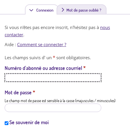
Connexion
(
Mot de passe oublié ?
o
Si vous n'êtes pas encore inscrit, n'hésitez pas à
nous
n
contacter
.
g
Aide :
Comment se connecter ?
l
Les champs suivis d' un
*
sont obligatoires.
e
Numéro d'abonné ou adresse courriel
*
t
a
c
Mot de passe
*
Le champ mot de passe est sensible à la casse (majuscules / minuscules)
t
i
f
Se souvenir de moi