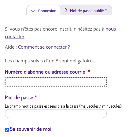
Connexion
(
Mot de passe oublié ?
o
Si vous n'êtes pas encore inscrit, n'hésitez pas à
nous
n
contacter
.
g
Aide :
Comment se connecter ?
l
Les champs suivis d' un
*
sont obligatoires.
e
Numéro d'abonné ou adresse courriel
*
t
a
c
Mot de passe
*
Le champ mot de passe est sensible à la casse (majuscules / minuscules)
t
i
f
Se souvenir de moi