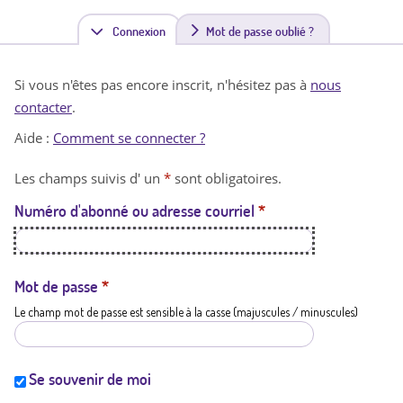
Connexion
(
Mot de passe oublié ?
o
Si vous n'êtes pas encore inscrit, n'hésitez pas à
nous
n
contacter
.
g
Aide :
Comment se connecter ?
l
Les champs suivis d' un
*
sont obligatoires.
e
Numéro d'abonné ou adresse courriel
*
t
a
c
Mot de passe
*
Le champ mot de passe est sensible à la casse (majuscules / minuscules)
t
i
f
Se souvenir de moi