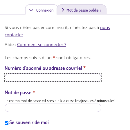
Connexion
(
Mot de passe oublié ?
o
Si vous n'êtes pas encore inscrit, n'hésitez pas à
nous
n
contacter
.
g
Aide :
Comment se connecter ?
l
Les champs suivis d' un
*
sont obligatoires.
e
Numéro d'abonné ou adresse courriel
*
t
a
c
Mot de passe
*
Le champ mot de passe est sensible à la casse (majuscules / minuscules)
t
i
f
Se souvenir de moi