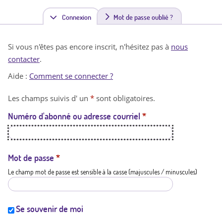
Connexion
(
Mot de passe oublié ?
o
Si vous n'êtes pas encore inscrit, n'hésitez pas à
nous
n
contacter
.
g
Aide :
Comment se connecter ?
l
Les champs suivis d' un
*
sont obligatoires.
e
Numéro d'abonné ou adresse courriel
*
t
a
c
Mot de passe
*
Le champ mot de passe est sensible à la casse (majuscules / minuscules)
t
i
f
Se souvenir de moi