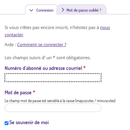
Connexion
(
Mot de passe oublié ?
o
Si vous n'êtes pas encore inscrit, n'hésitez pas à
nous
n
contacter
.
g
Aide :
Comment se connecter ?
l
Les champs suivis d' un
*
sont obligatoires.
e
Numéro d'abonné ou adresse courriel
*
t
a
c
Mot de passe
*
Le champ mot de passe est sensible à la casse (majuscules / minuscules)
t
i
f
Se souvenir de moi