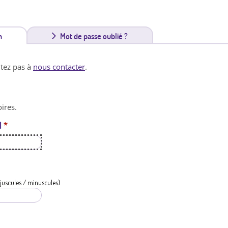
n
(
Mot de passe oublié ?
o
itez pas à
nous contacter
.
n
g
ires.
l
l
*
e
t
a
c
juscules / minuscules)
t
i