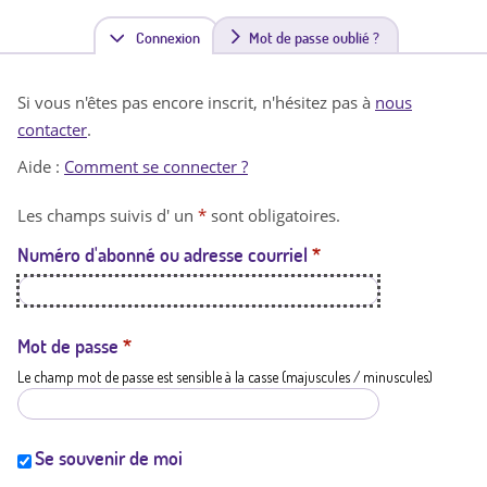
Connexion
(
Mot de passe oublié ?
o
Si vous n'êtes pas encore inscrit, n'hésitez pas à
nous
n
contacter
.
g
Aide :
Comment se connecter ?
l
Les champs suivis d' un
*
sont obligatoires.
e
Numéro d'abonné ou adresse courriel
*
t
a
c
Mot de passe
*
Le champ mot de passe est sensible à la casse (majuscules / minuscules)
t
i
f
Se souvenir de moi