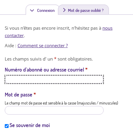
Connexion
(
Mot de passe oublié ?
o
Si vous n'êtes pas encore inscrit, n'hésitez pas à
nous
n
contacter
.
g
Aide :
Comment se connecter ?
l
Les champs suivis d' un
*
sont obligatoires.
e
Numéro d'abonné ou adresse courriel
*
t
a
c
Mot de passe
*
Le champ mot de passe est sensible à la casse (majuscules / minuscules)
t
i
f
Se souvenir de moi