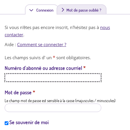
Connexion
(
Mot de passe oublié ?
o
Si vous n'êtes pas encore inscrit, n'hésitez pas à
nous
n
contacter
.
g
Aide :
Comment se connecter ?
l
Les champs suivis d' un
*
sont obligatoires.
e
Numéro d'abonné ou adresse courriel
*
t
a
c
Mot de passe
*
Le champ mot de passe est sensible à la casse (majuscules / minuscules)
t
i
f
Se souvenir de moi