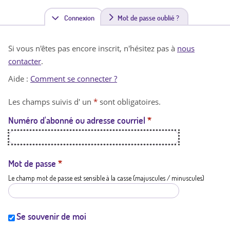
Connexion
(
Mot de passe oublié ?
o
Si vous n'êtes pas encore inscrit, n'hésitez pas à
nous
n
contacter
.
g
Aide :
Comment se connecter ?
l
Les champs suivis d' un
*
sont obligatoires.
e
Numéro d'abonné ou adresse courriel
*
t
a
c
Mot de passe
*
Le champ mot de passe est sensible à la casse (majuscules / minuscules)
t
i
f
Se souvenir de moi