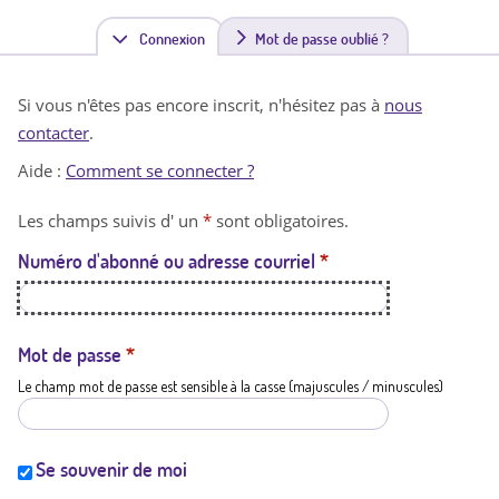
Connexion
(
Mot de passe oublié ?
o
Si vous n'êtes pas encore inscrit, n'hésitez pas à
nous
n
contacter
.
g
Aide :
Comment se connecter ?
l
Les champs suivis d' un
*
sont obligatoires.
e
Numéro d'abonné ou adresse courriel
*
t
a
c
Mot de passe
*
Le champ mot de passe est sensible à la casse (majuscules / minuscules)
t
i
f
Se souvenir de moi