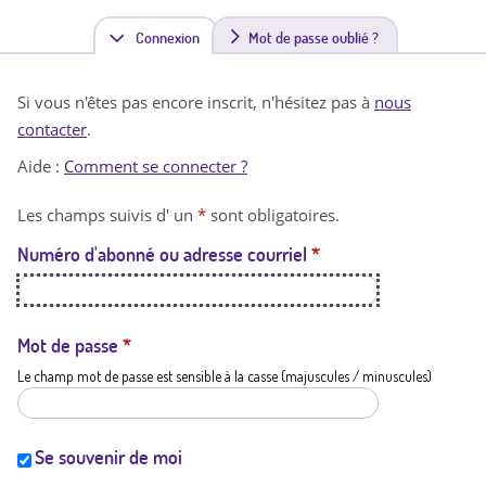
Connexion
(
Mot de passe oublié ?
o
Si vous n'êtes pas encore inscrit, n'hésitez pas à
nous
n
contacter
.
g
Aide :
Comment se connecter ?
l
Les champs suivis d' un
*
sont obligatoires.
e
Numéro d'abonné ou adresse courriel
*
t
a
c
Mot de passe
*
Le champ mot de passe est sensible à la casse (majuscules / minuscules)
t
i
f
Se souvenir de moi