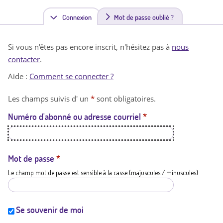
Connexion
(
Mot de passe oublié ?
o
Si vous n'êtes pas encore inscrit, n'hésitez pas à
nous
n
contacter
.
g
Aide :
Comment se connecter ?
l
Les champs suivis d' un
*
sont obligatoires.
e
Numéro d'abonné ou adresse courriel
*
t
a
c
Mot de passe
*
Le champ mot de passe est sensible à la casse (majuscules / minuscules)
t
i
f
Se souvenir de moi