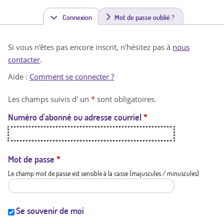
Connexion
(
Mot de passe oublié ?
o
Si vous n'êtes pas encore inscrit, n'hésitez pas à
nous
n
contacter
.
g
Aide :
Comment se connecter ?
l
Les champs suivis d' un
*
sont obligatoires.
e
Numéro d'abonné ou adresse courriel
*
t
a
c
Mot de passe
*
Le champ mot de passe est sensible à la casse (majuscules / minuscules)
t
i
f
Se souvenir de moi