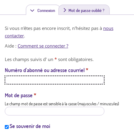
Connexion
(
Mot de passe oublié ?
o
Si vous n'êtes pas encore inscrit, n'hésitez pas à
nous
n
contacter
.
g
Aide :
Comment se connecter ?
l
Les champs suivis d' un
*
sont obligatoires.
e
Numéro d'abonné ou adresse courriel
*
t
a
c
Mot de passe
*
Le champ mot de passe est sensible à la casse (majuscules / minuscules)
t
i
f
Se souvenir de moi