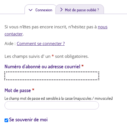
Connexion
(
Mot de passe oublié ?
o
Si vous n'êtes pas encore inscrit, n'hésitez pas à
nous
n
contacter
.
g
Aide :
Comment se connecter ?
l
Les champs suivis d' un
*
sont obligatoires.
e
Numéro d'abonné ou adresse courriel
*
t
a
c
Mot de passe
*
Le champ mot de passe est sensible à la casse (majuscules / minuscules)
t
i
f
Se souvenir de moi