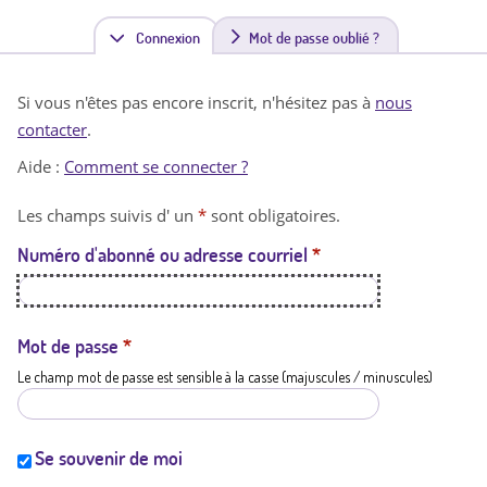
Connexion
(
Mot de passe oublié ?
o
Si vous n'êtes pas encore inscrit, n'hésitez pas à
nous
n
contacter
.
g
Aide :
Comment se connecter ?
l
Les champs suivis d' un
*
sont obligatoires.
e
Numéro d'abonné ou adresse courriel
*
t
a
c
Mot de passe
*
Le champ mot de passe est sensible à la casse (majuscules / minuscules)
t
i
f
Se souvenir de moi