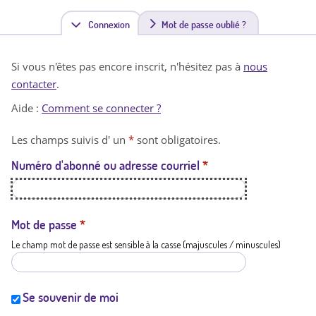
Connexion
(
Mot de passe oublié ?
o
Si vous n'êtes pas encore inscrit, n'hésitez pas à
nous
n
contacter
.
g
Aide :
Comment se connecter ?
l
Les champs suivis d' un
*
sont obligatoires.
e
Numéro d'abonné ou adresse courriel
*
t
a
c
Mot de passe
*
Le champ mot de passe est sensible à la casse (majuscules / minuscules)
t
i
f
Se souvenir de moi