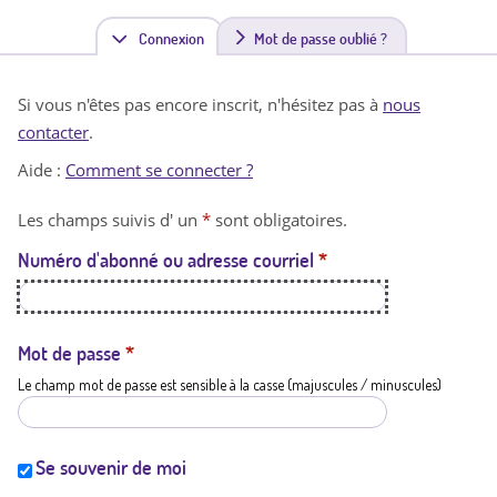
Connexion
(
Mot de passe oublié ?
o
Si vous n'êtes pas encore inscrit, n'hésitez pas à
nous
n
contacter
.
g
Aide :
Comment se connecter ?
l
Les champs suivis d' un
*
sont obligatoires.
e
Numéro d'abonné ou adresse courriel
*
t
a
c
Mot de passe
*
Le champ mot de passe est sensible à la casse (majuscules / minuscules)
t
i
f
Se souvenir de moi