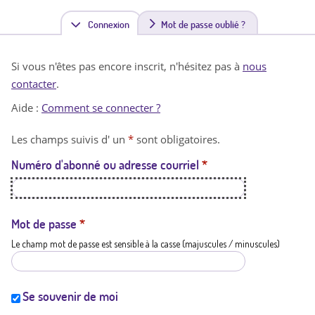
Connexion
(
Mot de passe oublié ?
o
Si vous n'êtes pas encore inscrit, n'hésitez pas à
nous
n
contacter
.
g
Aide :
Comment se connecter ?
l
Les champs suivis d' un
*
sont obligatoires.
e
Numéro d'abonné ou adresse courriel
*
t
a
c
Mot de passe
*
Le champ mot de passe est sensible à la casse (majuscules / minuscules)
t
i
f
Se souvenir de moi