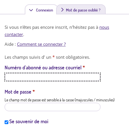
Connexion
(
Mot de passe oublié ?
o
Si vous n'êtes pas encore inscrit, n'hésitez pas à
nous
n
contacter
.
g
Aide :
Comment se connecter ?
l
Les champs suivis d' un
*
sont obligatoires.
e
Numéro d'abonné ou adresse courriel
*
t
a
c
Mot de passe
*
Le champ mot de passe est sensible à la casse (majuscules / minuscules)
t
i
f
Se souvenir de moi