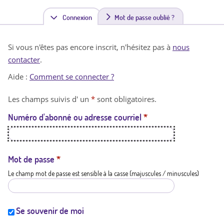
Connexion
(
Mot de passe oublié ?
o
Si vous n'êtes pas encore inscrit, n'hésitez pas à
nous
n
contacter
.
g
Aide :
Comment se connecter ?
l
Les champs suivis d' un
*
sont obligatoires.
e
Numéro d'abonné ou adresse courriel
*
t
a
c
Mot de passe
*
Le champ mot de passe est sensible à la casse (majuscules / minuscules)
t
i
f
Se souvenir de moi