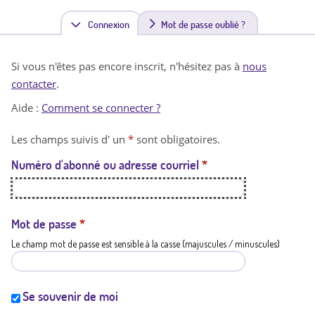
Connexion
(
Mot de passe oublié ?
o
Si vous n'êtes pas encore inscrit, n'hésitez pas à
nous
n
contacter
.
g
Aide :
Comment se connecter ?
l
Les champs suivis d' un
*
sont obligatoires.
e
Numéro d'abonné ou adresse courriel
*
t
a
c
Mot de passe
*
Le champ mot de passe est sensible à la casse (majuscules / minuscules)
t
i
f
Se souvenir de moi