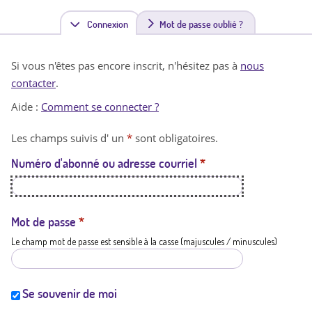
Connexion
(
Mot de passe oublié ?
o
Si vous n'êtes pas encore inscrit, n'hésitez pas à
nous
n
contacter
.
g
Aide :
Comment se connecter ?
l
Les champs suivis d' un
*
sont obligatoires.
e
Numéro d'abonné ou adresse courriel
*
t
a
c
Mot de passe
*
Le champ mot de passe est sensible à la casse (majuscules / minuscules)
t
i
f
Se souvenir de moi