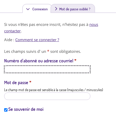
Connexion
(
Mot de passe oublié ?
o
Si vous n'êtes pas encore inscrit, n'hésitez pas à
nous
n
contacter
.
g
Aide :
Comment se connecter ?
l
Les champs suivis d' un
*
sont obligatoires.
e
Numéro d'abonné ou adresse courriel
*
t
a
c
Mot de passe
*
Le champ mot de passe est sensible à la casse (majuscules / minuscules)
t
i
f
Se souvenir de moi