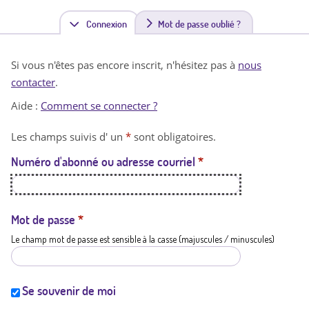
Connexion
(
Mot de passe oublié ?
o
Si vous n'êtes pas encore inscrit, n'hésitez pas à
nous
n
contacter
.
g
Aide :
Comment se connecter ?
l
Les champs suivis d' un
*
sont obligatoires.
e
Numéro d'abonné ou adresse courriel
*
t
a
c
Mot de passe
*
Le champ mot de passe est sensible à la casse (majuscules / minuscules)
t
i
f
Se souvenir de moi