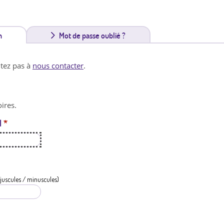
n
(
Mot de passe oublié ?
o
itez pas à
nous contacter
.
n
g
ires.
l
l
*
e
t
a
c
juscules / minuscules)
t
i