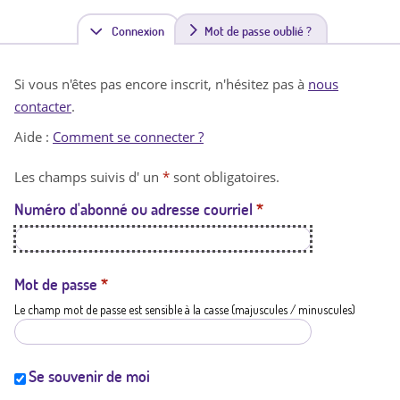
Connexion
(
Mot de passe oublié ?
o
Si vous n'êtes pas encore inscrit, n'hésitez pas à
nous
n
contacter
.
g
Aide :
Comment se connecter ?
l
Les champs suivis d' un
*
sont obligatoires.
e
Numéro d'abonné ou adresse courriel
*
t
a
c
Mot de passe
*
Le champ mot de passe est sensible à la casse (majuscules / minuscules)
t
i
f
Se souvenir de moi