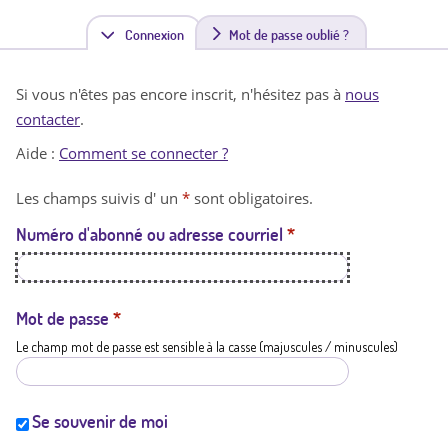
Connexion
(
Mot de passe oublié ?
o
Si vous n'êtes pas encore inscrit, n'hésitez pas à
nous
n
contacter
.
g
Aide :
Comment se connecter ?
l
Les champs suivis d' un
*
sont obligatoires.
e
Numéro d'abonné ou adresse courriel
*
t
a
c
Mot de passe
*
Le champ mot de passe est sensible à la casse (majuscules / minuscules)
t
i
f
Se souvenir de moi