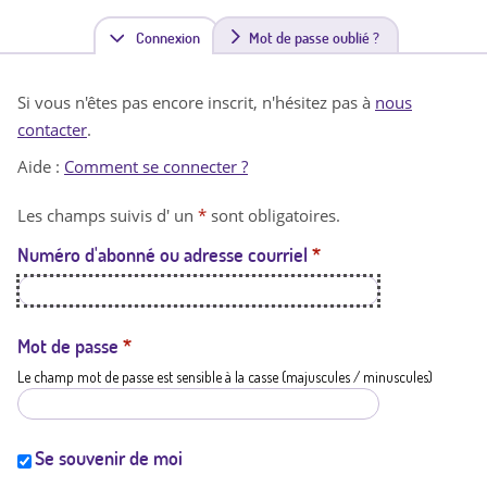
Connexion
(
Mot de passe oublié ?
o
Si vous n'êtes pas encore inscrit, n'hésitez pas à
nous
n
contacter
.
g
Aide :
Comment se connecter ?
l
Les champs suivis d' un
*
sont obligatoires.
e
Numéro d'abonné ou adresse courriel
*
t
a
c
Mot de passe
*
Le champ mot de passe est sensible à la casse (majuscules / minuscules)
t
i
f
Se souvenir de moi