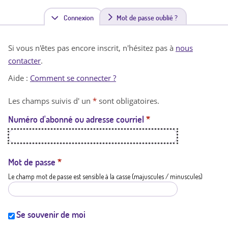
Connexion
(
Mot de passe oublié ?
o
Si vous n'êtes pas encore inscrit, n'hésitez pas à
nous
n
contacter
.
g
Aide :
Comment se connecter ?
l
Les champs suivis d' un
*
sont obligatoires.
e
Numéro d'abonné ou adresse courriel
*
t
a
c
Mot de passe
*
Le champ mot de passe est sensible à la casse (majuscules / minuscules)
t
i
f
Se souvenir de moi