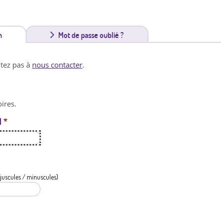
n
(
Mot de passe oublié ?
o
itez pas à
nous contacter
.
n
g
ires.
l
l
*
e
t
a
c
juscules / minuscules)
t
i