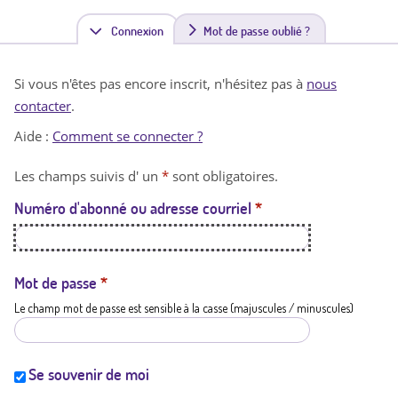
Connexion
(
Mot de passe oublié ?
o
Si vous n'êtes pas encore inscrit, n'hésitez pas à
nous
n
contacter
.
g
Aide :
Comment se connecter ?
l
Les champs suivis d' un
*
sont obligatoires.
e
Numéro d'abonné ou adresse courriel
*
t
a
c
Mot de passe
*
Le champ mot de passe est sensible à la casse (majuscules / minuscules)
t
i
f
Se souvenir de moi