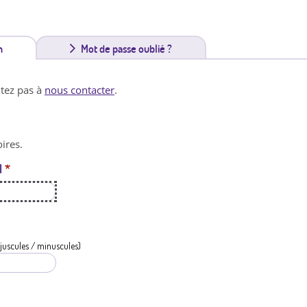
n
(
Mot de passe oublié ?
o
itez pas à
nous contacter
.
n
g
ires.
l
l
*
e
t
a
c
juscules / minuscules)
t
i