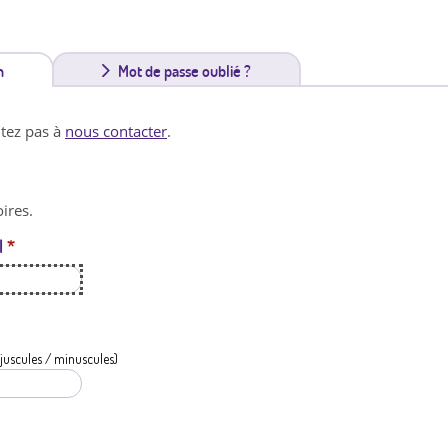
n
(
Mot de passe oublié ?
o
itez pas à
nous contacter
.
n
g
ires.
l
l
*
e
t
a
c
juscules / minuscules)
t
i