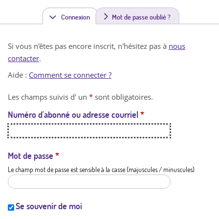
Connexion
(
Mot de passe oublié ?
o
Si vous n'êtes pas encore inscrit, n'hésitez pas à
nous
n
contacter
.
g
Aide :
Comment se connecter ?
l
Les champs suivis d' un
*
sont obligatoires.
e
Numéro d'abonné ou adresse courriel
*
t
a
c
Mot de passe
*
Le champ mot de passe est sensible à la casse (majuscules / minuscules)
t
i
f
Se souvenir de moi