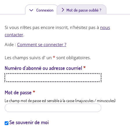
Connexion
(
Mot de passe oublié ?
o
Si vous n'êtes pas encore inscrit, n'hésitez pas à
nous
n
contacter
.
g
Aide :
Comment se connecter ?
l
Les champs suivis d' un
*
sont obligatoires.
e
Numéro d'abonné ou adresse courriel
*
t
a
c
Mot de passe
*
Le champ mot de passe est sensible à la casse (majuscules / minuscules)
t
i
f
Se souvenir de moi