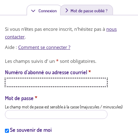
Connexion
(
Mot de passe oublié ?
o
Si vous n'êtes pas encore inscrit, n'hésitez pas à
nous
n
contacter
.
g
Aide :
Comment se connecter ?
l
Les champs suivis d' un
*
sont obligatoires.
e
Numéro d'abonné ou adresse courriel
*
t
a
c
Mot de passe
*
Le champ mot de passe est sensible à la casse (majuscules / minuscules)
t
i
f
Se souvenir de moi