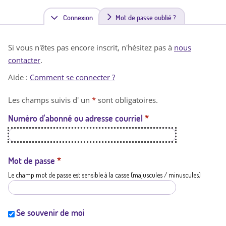
Connexion
(
Mot de passe oublié ?
o
Si vous n'êtes pas encore inscrit, n'hésitez pas à
nous
n
contacter
.
g
Aide :
Comment se connecter ?
l
Les champs suivis d' un
*
sont obligatoires.
e
Numéro d'abonné ou adresse courriel
*
t
a
c
Mot de passe
*
Le champ mot de passe est sensible à la casse (majuscules / minuscules)
t
i
f
Se souvenir de moi