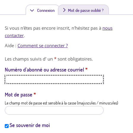
Connexion
(
Mot de passe oublié ?
o
Si vous n'êtes pas encore inscrit, n'hésitez pas à
nous
n
contacter
.
g
Aide :
Comment se connecter ?
l
Les champs suivis d' un
*
sont obligatoires.
e
Numéro d'abonné ou adresse courriel
*
t
a
c
Mot de passe
*
Le champ mot de passe est sensible à la casse (majuscules / minuscules)
t
i
f
Se souvenir de moi