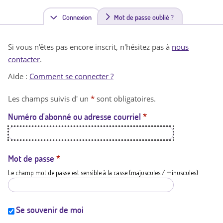
Connexion
(
Mot de passe oublié ?
o
Si vous n'êtes pas encore inscrit, n'hésitez pas à
nous
n
contacter
.
g
Aide :
Comment se connecter ?
l
Les champs suivis d' un
*
sont obligatoires.
e
Numéro d'abonné ou adresse courriel
*
t
a
c
Mot de passe
*
Le champ mot de passe est sensible à la casse (majuscules / minuscules)
t
i
f
Se souvenir de moi