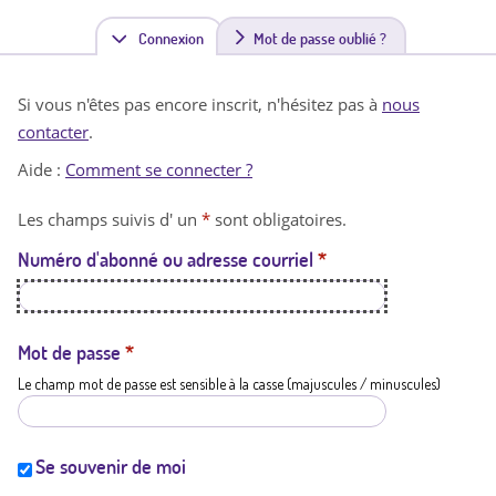
Connexion
(
Mot de passe oublié ?
o
Si vous n'êtes pas encore inscrit, n'hésitez pas à
nous
n
contacter
.
g
Aide :
Comment se connecter ?
l
Les champs suivis d' un
*
sont obligatoires.
e
Numéro d'abonné ou adresse courriel
*
t
a
c
Mot de passe
*
Le champ mot de passe est sensible à la casse (majuscules / minuscules)
t
i
f
Se souvenir de moi