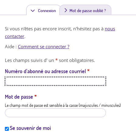
Connexion
(
Mot de passe oublié ?
o
Si vous n'êtes pas encore inscrit, n'hésitez pas à
nous
n
contacter
.
g
Aide :
Comment se connecter ?
l
Les champs suivis d' un
*
sont obligatoires.
e
Numéro d'abonné ou adresse courriel
*
t
a
c
Mot de passe
*
Le champ mot de passe est sensible à la casse (majuscules / minuscules)
t
i
f
Se souvenir de moi