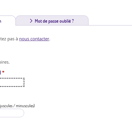
n
(
Mot de passe oublié ?
o
itez pas à
nous contacter
.
n
g
ires.
l
l
*
e
t
a
c
juscules / minuscules)
t
i