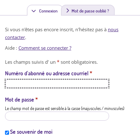
Connexion
(
Mot de passe oublié ?
o
Si vous n'êtes pas encore inscrit, n'hésitez pas à
nous
n
contacter
.
g
Aide :
Comment se connecter ?
l
Les champs suivis d' un
*
sont obligatoires.
e
Numéro d'abonné ou adresse courriel
*
t
a
c
Mot de passe
*
Le champ mot de passe est sensible à la casse (majuscules / minuscules)
t
i
f
Se souvenir de moi