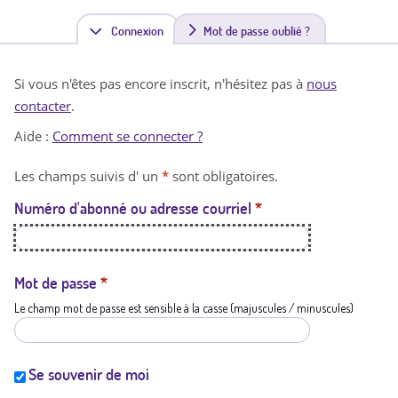
Connexion
(
Mot de passe oublié ?
o
Si vous n'êtes pas encore inscrit, n'hésitez pas à
nous
n
contacter
.
g
Aide :
Comment se connecter ?
l
Les champs suivis d' un
*
sont obligatoires.
e
Numéro d'abonné ou adresse courriel
*
t
a
c
Mot de passe
*
Le champ mot de passe est sensible à la casse (majuscules / minuscules)
t
i
f
Se souvenir de moi