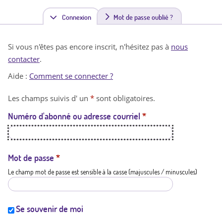
Connexion
(
Mot de passe oublié ?
o
Si vous n'êtes pas encore inscrit, n'hésitez pas à
nous
n
contacter
.
g
Aide :
Comment se connecter ?
l
Les champs suivis d' un
*
sont obligatoires.
e
Numéro d'abonné ou adresse courriel
*
t
a
c
Mot de passe
*
Le champ mot de passe est sensible à la casse (majuscules / minuscules)
t
i
f
Se souvenir de moi