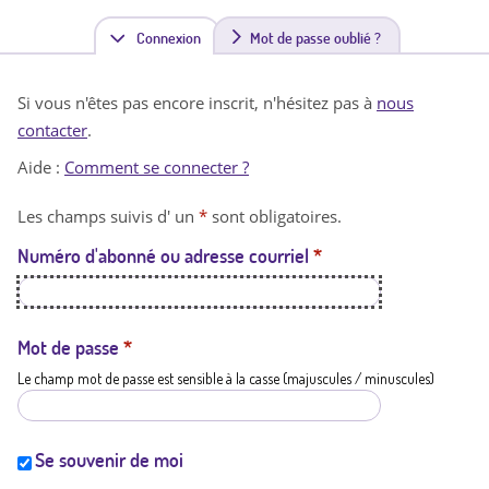
Connexion
(
Mot de passe oublié ?
o
Si vous n'êtes pas encore inscrit, n'hésitez pas à
nous
n
contacter
.
g
Aide :
Comment se connecter ?
l
Les champs suivis d' un
*
sont obligatoires.
e
Numéro d'abonné ou adresse courriel
*
t
a
c
Mot de passe
*
Le champ mot de passe est sensible à la casse (majuscules / minuscules)
t
i
f
Se souvenir de moi