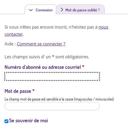
Connexion
(
Mot de passe oublié ?
o
Si vous n'êtes pas encore inscrit, n'hésitez pas à
nous
n
contacter
.
g
Aide :
Comment se connecter ?
l
Les champs suivis d' un
*
sont obligatoires.
e
Numéro d'abonné ou adresse courriel
*
t
a
c
Mot de passe
*
Le champ mot de passe est sensible à la casse (majuscules / minuscules)
t
i
f
Se souvenir de moi